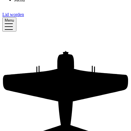
Lid worden
Menu
 en archiefbank