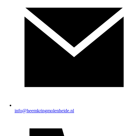
info@heemkringmolenheide.nl