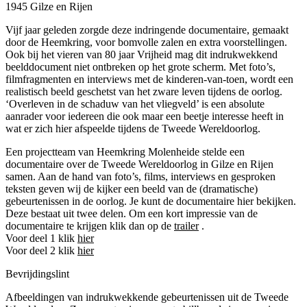
1945 Gilze en Rijen
Vijf jaar geleden zorgde deze indringende documentaire, gemaakt
door de Heemkring, voor bomvolle zalen en extra voorstellingen.
Ook bij het vieren van 80 jaar Vrijheid mag dit indrukwekkend
beelddocument niet ontbreken op het grote scherm. Met foto’s,
filmfragmenten en interviews met de kinderen-van-toen, wordt een
realistisch beeld geschetst van het zware leven tijdens de oorlog.
‘Overleven in de schaduw van het vliegveld’ is een absolute
aanrader voor iedereen die ook maar een beetje interesse heeft in
wat er zich hier afspeelde tijdens de Tweede Wereldoorlog.
op
Een projectteam van Heemkring Molenheide stelde een
documentaire over de Tweede Wereldoorlog in Gilze en Rijen
samen. Aan de hand van foto’s, films, interviews en gesproken
teksten geven wij de kijker een beeld van de (dramatische)
gebeurtenissen in de oorlog. Je kunt de documentaire hier bekijken.
Deze bestaat uit twee delen. Om een kort impressie van de
documentaire te krijgen klik dan op de
trailer
.
Voor deel 1 klik
hier
Voor deel 2 klik
hier
Bevrijdingslint
Afbeeldingen van indrukwekkende gebeurtenissen uit de Tweede