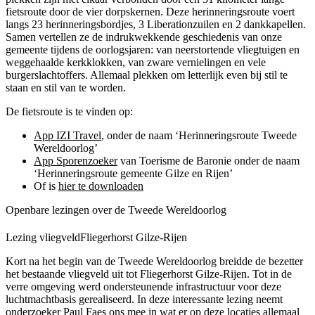
fietsroute door de vier dorpskernen. Deze herinneringsroute voert
langs 23 herinneringsbordjes, 3 Liberationzuilen en 2 dankkapellen.
Samen vertellen ze de indrukwekkende geschiedenis van onze
gemeente tijdens de oorlogsjaren: van neerstortende vliegtuigen en
weggehaalde kerkklokken, van zware vernielingen en vele
burgerslachtoffers. Allemaal plekken om letterlijk even bij stil te
staan en stil van te worden.
Rijen
De fietsroute is te vinden op:
App IZI Travel
, onder de naam ‘Herinneringsroute Tweede
Wereldoorlog’
App Sporenzoeker
van Toerisme de Baronie onder de naam
‘Herinneringsroute gemeente Gilze en Rijen’
Of is
hier te downloaden
Openbare lezingen over de Tweede Wereldoorlog
Lezing vliegveldFliegerhorst Gilze-Rijen
Kort na het begin van de Tweede Wereldoorlog breidde de bezetter
het bestaande vliegveld uit tot Fliegerhorst Gilze-Rijen. Tot in de
verre omgeving werd ondersteunende infrastructuur voor deze
luchtmachtbasis gerealiseerd. In deze interessante lezing neemt
onderzoeker Paul Faes ons mee in wat er op deze locaties allemaal