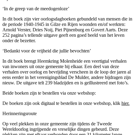
‘In de greep van de meedogenloze’
In dit boek zijn vier oorlogsdagboeken gebundeld van mensen die in
de periode 1940-1945 in Gilze en Rijen woonden en/of werkten:
Arnold Verster, Dries Noij, Piet Pijnenburg en Govert Aarts. Deze
252 pagina’s tellende uitgave geeft een goed beeld van het leven
nstellingen
onder de bezetter.
‘Bedankt voor de vrijheid die jullie bevochten’
In dit boek brengt Heemkring Molenheide een veertigtal verhalen
van inwoners uit onze gemeente bij elkaar. Een deel van deze
verhalen over oorlog en bevrijding verscheen in de loop der jaren al
eens eerder in het verenigingsblad De Mulder, andere bijdragen zijn
nieuw. De uitgave telt 239 bladzijden en is geïllustreerd met foto’s.
Beide boeken zijn te bestellen via onze webshop:
De boeken zijn ook digitaal te bestellen in onze webshop, klik
hier
.
 Wereldoorlog
Herinneringsroute
Op veel plekken in onze gemeente zijn tijdens de Tweede
Wereldoorlog ingrijpende en vreselijke dingen gebeurd. Deze
plekken zijn met elkaar verbonden door een 31 kilometer lange