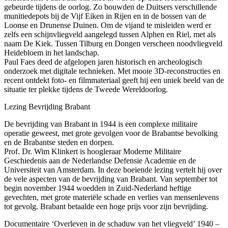
gebeurde tijdens de oorlog. Zo bouwden de Duitsers verschillende
munitiedepots bij de Vijf Eiken in Rijen en in de bossen van de
Loonse en Drunense Duinen. Om de vijand te misleiden werd er
zelfs een schijnvliegveld aangelegd tussen Alphen en Riel, met als
naam De Kiek. Tussen Tilburg en Dongen verscheen noodvliegveld
Heidebloem in het landschap.
Paul Faes deed de afgelopen jaren historisch en archeologisch
onderzoek met digitale technieken. Met mooie 3D-reconstructies en
recent ontdekt foto- en filmmateriaal geeft hij een uniek beeld van de
situatie ter plekke tijdens de Tweede Wereldoorlog.
Lezing Bevrijding Brabant
De bevrijding van Brabant in 1944 is een complexe militaire
operatie geweest, met grote gevolgen voor de Brabantse bevolking
en de Brabantse steden en dorpen.
Prof. Dr. Wim Klinkert is hoogleraar Moderne Militaire
Geschiedenis aan de Nederlandse Defensie Academie en de
Universiteit van Amsterdam. In deze boeiende lezing vertelt hij over
de vele aspecten van de bevrijding van Brabant. Van september tot
begin november 1944 woedden in Zuid-Nederland heftige
gevechten, met grote materiële schade en verlies van mensenlevens
tot gevolg. Brabant betaalde een hoge prijs voor zijn bevrijding.
ie
Documentaire ‘Overleven in de schaduw van het vliegveld’ 1940 –