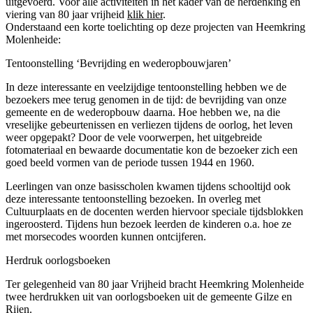
uitgevoerd. Voor alle activiteiten in het kader van de herdenking en
viering van 80 jaar vrijheid
klik hier
.
Onderstaand een korte toelichting op deze projecten van Heemkring
Molenheide:
Tentoonstelling ‘Bevrijding en wederopbouwjaren’
In deze interessante en veelzijdige tentoonstelling hebben we de
bezoekers mee terug genomen in de tijd: de bevrijding van onze
gemeente en de wederopbouw daarna. Hoe hebben we, na die
vreselijke gebeurtenissen en verliezen tijdens de oorlog, het leven
weer opgepakt? Door de vele voorwerpen, het uitgebreide
fotomateriaal en bewaarde documentatie kon de bezoeker zich een
goed beeld vormen van de periode tussen 1944 en 1960.
Leerlingen van onze basisscholen kwamen tijdens schooltijd ook
deze interessante tentoonstelling bezoeken. In overleg met
Cultuurplaats en de docenten werden hiervoor speciale tijdsblokken
ingeroosterd. Tijdens hun bezoek leerden de kinderen o.a. hoe ze
chine
met morsecodes woorden kunnen ontcijferen.
Herdruk oorlogsboeken
Ter gelegenheid van 80 jaar Vrijheid bracht Heemkring Molenheide
twee herdrukken uit van oorlogsboeken uit de gemeente Gilze en
Rijen.