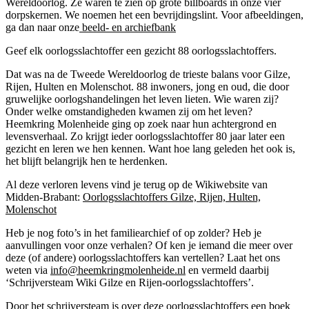
Wereldoorlog. Ze waren te zien op grote billboards in onze vier
swaardigheden
dorpskernen. We noemen het een bevrijdingslint. Voor afbeeldingen,
ga dan naar onze
beeld- en archiefbank
Geef elk oorlogsslachtoffer een gezicht 88 oorlogsslachtoffers.
Dat was na de Tweede Wereldoorlog de trieste balans voor Gilze,
Rijen, Hulten en Molenschot. 88 inwoners, jong en oud, die door
gruwelijke oorlogshandelingen het leven lieten. Wie waren zij?
Onder welke omstandigheden kwamen zij om het leven?
Heemkring Molenheide ging op zoek naar hun achtergrond en
levensverhaal. Zo krijgt ieder oorlogsslachtoffer 80 jaar later een
gezicht en leren we hen kennen. Want hoe lang geleden het ook is,
het blijft belangrijk hen te herdenken.
Al deze verloren levens vind je terug op de Wikiwebsite van
Midden-Brabant:
Oorlogsslachtoffers Gilze, Rijen, Hulten,
Molenschot
Heb je nog foto’s in het familiearchief of op zolder? Heb je
aanvullingen voor onze verhalen? Of ken je iemand die meer over
deze (of andere) oorlogsslachtoffers kan vertellen? Laat het ons
weten via
info@heemkringmolenheide.nl
en vermeld daarbij
‘Schrijversteam Wiki Gilze en Rijen-oorlogsslachtoffers’.
Door het schrijversteam is over deze oorlogsslachtoffers een boek