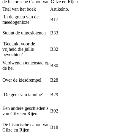
de historische Canon van Gilze en Rijen.
Titel van het boek
Artikelno.
‘In de greep van de
B17
meedogenloze’
Steunt de uitgeslotenen
B33
‘Bedankt voor de
vrijheid die jullie
B32
bevochten’
Verdwenen tentenstad op
B30
de hei
Over de kiesdrempel
B28
‘De geur van tannine’
B29
Tijdmachine
Een andere geschiedenis
B02
van Gilze en Rijen
De historische canon van
B18
Gilze en Rijen