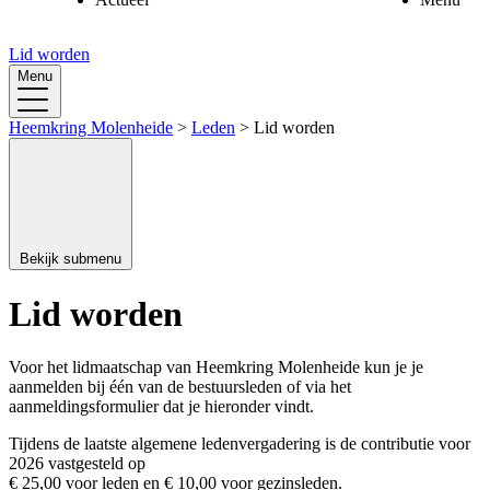
Lid worden
Doelstelling van de vereniging
Bestuur
Menu
Onze geschiedenis
Werkgroepen
Heemkring in beeld
Vacatures
Heemkring Molenheide
>
Leden
>
Lid worden
Sponsoren
Aantallen en eretekens
Lid worden
Bekijk submenu
Beeld- en archiefbank
Lid worden
Voor het lidmaatschap van Heemkring Molenheide kun je je
aanmelden bij één van de bestuursleden of via het
aanmeldingsformulier
dat je hieronder vindt.
Tijdens de laatste algemene ledenvergadering is de contributie voor
2026 vastgesteld op
€ 25,00 voor leden en € 10,00 voor gezinsleden.