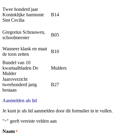
Twee honderd jaar
Koninklijke harmonie
B14
Sint Cecilia
Gregorius Schrauwen,
B05
Tentoonstellingen
schoolmeester
Wanneer klank en maat
B10
de toon zetten
Bundel van 10
kwartaalbladen De
Mulders
Mulder
Jaaroverzicht
tweehonderd jarig
B27
bestaan
Aanmelden als lid
Tweede Wereldoorlog
Je kunt je als lid aanmelden door dit formulier in te vullen.
"
" geeft vereiste velden aan
*
Naam
*