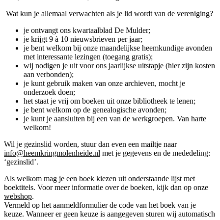
Wat kun je allemaal verwachten als je lid wordt van de vereniging?
Genealogie / Stamboom
je ontvangt ons kwartaalblad De Mulder;
je krijgt 9 à 10 nieuwsbrieven per jaar;
je bent welkom bij onze maandelijkse heemkundige avonden
met interessante lezingen (toegang gratis);
wij nodigen je uit voor ons jaarlijkse uitstapje (hier zijn kosten
aan verbonden);
je kunt gebruik maken van onze archieven, mocht je
onderzoek doen;
het staat je vrij om boeken uit onze bibliotheek te lenen;
je bent welkom op de genealogische avonden;
je kunt je aansluiten bij een van de werkgroepen. Van harte
welkom!
Wil je gezinslid worden, stuur dan even een mailtje naar
Wiki
info@heemkringmolenheide.nl
met je gegevens en de mededeling:
‘gezinslid’.
Als welkom mag je een boek kiezen uit onderstaande lijst met
boektitels. Voor meer informatie over de boeken, kijk dan op onze
webshop
.
Vermeld op het aanmeldformulier de code van het boek van je
keuze. Wanneer er geen keuze is aangegeven sturen wij automatisch