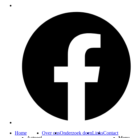
Home
Over ons
Onderzoek doen
Links
Contact
Actueel
Menu