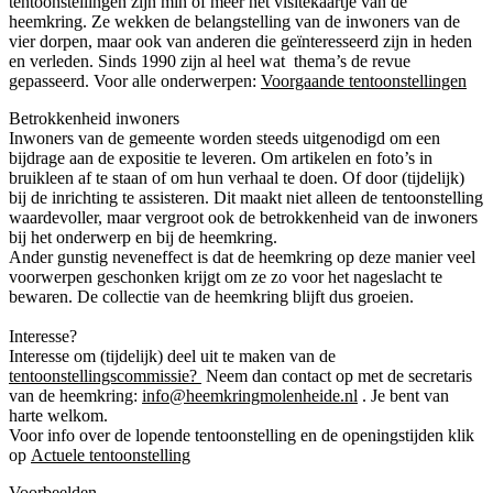
tentoonstellingen zijn min of meer het visitekaartje van de
heemkring. Ze wekken de belangstelling van de inwoners van de
vier dorpen, maar ook van anderen die geïnteresseerd zijn in heden
en verleden. Sinds 1990 zijn al heel wat thema’s de revue
gepasseerd. Voor alle onderwerpen:
Voorgaande tentoonstellingen
Betrokkenheid inwoners
Inwoners van de gemeente worden steeds uitgenodigd om een
bijdrage aan de expositie te leveren. Om artikelen en foto’s in
bruikleen af te staan of om hun verhaal te doen. Of door (tijdelijk)
bij de inrichting te assisteren. Dit maakt niet alleen de tentoonstelling
waardevoller, maar vergroot ook de betrokkenheid van de inwoners
bij het onderwerp en bij de heemkring.
Ander gunstig neveneffect is dat de heemkring op deze manier veel
voorwerpen geschonken krijgt om ze zo voor het nageslacht te
bewaren. De collectie van de heemkring blijft dus groeien.
Interesse?
Tijdmachine
Interesse om (tijdelijk) deel uit te maken van de
tentoonstellingscommissie?
Neem dan contact op met de secretaris
van de heemkring:
info@heemkringmolenheide.nl
. Je bent van
harte welkom.
Voor info over de lopende tentoonstelling en de openingstijden klik
op
Actuele tentoonstelling
Voorbeelden