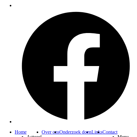
Home
Over ons
Onderzoek doen
Links
Contact
Actueel
Menu