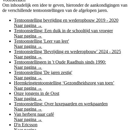
Om inhoudelijk een idee te geven, hieronder de aankondigingen van
de verschillende tentoonstellingen van de afgelopen jaren.
Tentoonstelling bevrijding en wederopbouw 2019 - 2020
Naar pagina →
Tentoonstelling: Een duik in de schooltijd van vroeger
Tentoonstellingen
Naar pagina →
Tentoonstelling 'Leer van leer'
Naar pagina →
Tentoonstelling 'Bevrijding en wederopbouw' 2024 - 2025
Naar pagina →
Tentoonstellingen in 't Oude Raadhuis sinds 1990:
Naar pagina →
Tentoonstelling 'De jaren zestig'
Naar pagina →
Heemkringtentoonstelling ‘Gezondheidszorg van toen’
Naar pagina →
Onze jongens in de Oost
Naar pagina →
Tentoonstelling: Over luxepaarden en werkpaarden
Tweede Wereldoorlog
Naar pagina →
Van herberg naar café
Naar pagina →
D'n Ericsson
Naar pagina →