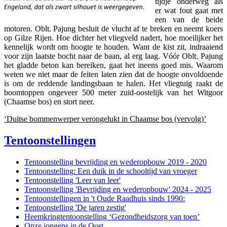
tijdje onderweg als
er wat fout gaat met
een van de beide
motoren. Oblt. Pajung besluit de vlucht af te breken en neemt koers
op Gilze Rijen. Hoe dichter het vliegveld nadert, hoe moeilijker het
kennelijk wordt om hoogte te houden. Want de kist zit, indraaiend
voor zijn laatste bocht naar de baan, al erg laag. Vóór Oblt. Pajung
Tentoonstellingen
het gladde beton kan bereiken, gaat het ineens goed mis. Waarom
weten we niet maar de feiten laten zien dat de hoogte onvoldoende
is om de reddende landingsbaan te halen. Het vliegtuig raakt de
boomtoppen ongeveer 500 meter zuid-oostelijk van het Witgoor
(Chaamse bos) en stort neer.
‘Duitse bommenwerper verongelukt in Chaamse bos (vervolg)’
Tentoonstellingen
Tentoonstelling bevrijding en wederopbouw 2019 - 2020
Tentoonstelling: Een duik in de schooltijd van vroeger
Tentoonstelling 'Leer van leer'
Tweede Wereldoorlog
Tentoonstelling 'Bevrijding en wederopbouw' 2024 - 2025
Tentoonstellingen in 't Oude Raadhuis sinds 1990:
Tentoonstelling 'De jaren zestig'
Heemkringtentoonstelling ‘Gezondheidszorg van toen’
Onze jongens in de Oost