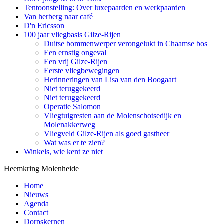
Tentoonstelling: Over luxepaarden en werkpaarden
Van herberg naar café
D'n Ericsson
100 jaar vliegbasis Gilze-Rijen
Duitse bommenwerper verongelukt in Chaamse bos
Een ernstig ongeval
Een vrij Gilze-Rijen
Eerste vliegbewegingen
Kamp Rijen
Herinneringen van Lisa van den Boogaart
Niet teruggekeerd
Niet teruggekeerd
Operatie Salomon
Vliegtuigresten aan de Molenschotsedijk en
Molenakkerweg
Vliegveld Gilze-Rijen als goed gastheer
Wat was er te zien?
Winkels, wie kent ze niet
Heemkring Molenheide
Home
Nieuws
Agenda
Contact
Dorpskernen