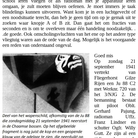
school leren vliegen of als radioman met je apparatuur leren
omgaan, je zult moeten blijven oefenen. Je moet immers je taak
blindelings kunnen uitvoeren. Want kom je in een luchtgevecht of
een noodsituatie terecht, dan heb je geen tijd om op je gemak uit te
zoeken waar knopje A of B zit. Dan gaat het om fracties van
seconden en is om te overleven maar één handeling noodzakelijk. .
.de goede. Ook omscholingsvluchten van het ene op het andere type
vliegtuig waren aan de orde van de dag. Mogelijk is het voorgaande
een reden van onderstaand ongeval.
Goed mis
Op zondag 21
september 1941
vertrekt van
Fliegerhorst Gilze
Rijen een Ju 88 C2
met Werknr. 720 van
het 3/NJG 2. De
Tijdmachine
bemanning bestaat
uit piloot Oblt.
Gerhard Pajung,
radioman Uffz.
Franz Lindner en
schutter Ogfr. Willy
Gutt. Ze zijn al een