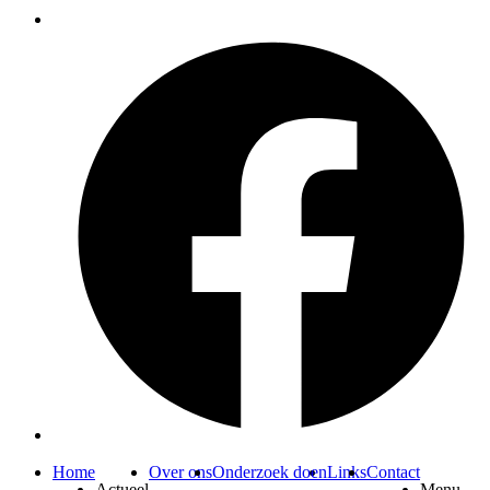
Home
Over ons
Onderzoek doen
Links
Contact
Actueel
Menu