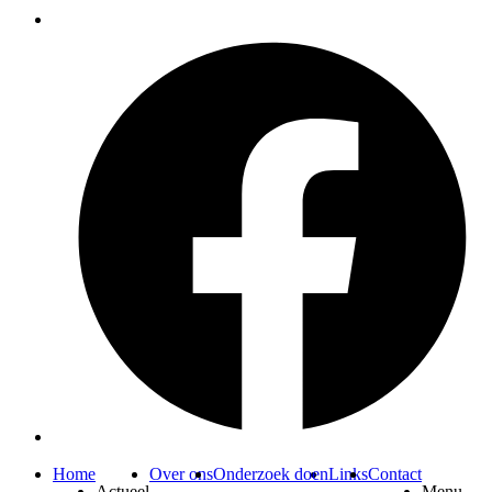
Home
Over ons
Onderzoek doen
Links
Contact
Actueel
Menu