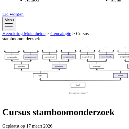
Lid worden
Doelstelling van de vereniging
Bestuur
Menu
Onze geschiedenis
Werkgroepen
Heemkring in beeld
Vacatures
Heemkring Molenheide
>
Genealogie
>
Cursus
Sponsoren
Aantallen en eretekens
stamboomonderzoek
Lid worden
Beeld- en archiefbank
Cursus stamboomonderzoek
Geplaatst op 17 maart 2026