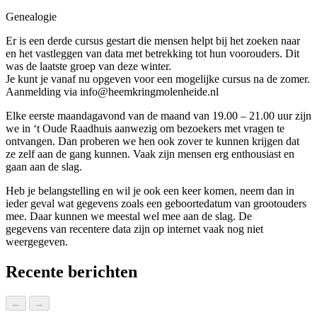
Genealogie
Genealogie / Stamboom
Er is een derde cursus gestart die mensen helpt bij het zoeken naar
en het vastleggen van data met betrekking tot hun voorouders. Dit
was de laatste groep van deze winter.
Je kunt je vanaf nu opgeven voor een mogelijke cursus na de zomer.
Aanmelding via info@heemkringmolenheide.nl
Elke
eerste maandagavond van de maand van 19.00 – 21.00 uur
zijn
we in ‘t Oude Raadhuis aanwezig om bezoekers met vragen te
ontvangen. Dan proberen we hen ook zover te kunnen krijgen dat
ze zelf aan de gang kunnen. Vaak zijn mensen erg enthousiast en
gaan aan de slag.
Heb je belangstelling en wil je ook een keer komen, neem dan in
ieder geval wat gegevens zoals een geboortedatum van grootouders
Wiki
mee. Daar kunnen we meestal wel mee aan de slag. De
gegevens van recentere data zijn op internet vaak nog niet
weergegeven.
Recente berichten
←
→