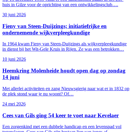
huis in Gilze voor de oprichting van een ontwikkelingsclub….
30 juni 2026
Fieny van Steen-Duijzings; initiatiefrijke en
ondernemende wijkverpleegkundige
In 1964 kwam Fieny van Steen-Duijzings als wijkverpleegkundige
Kamp Rijen
in dienst bij het Wit-Gele Kruis in Rijen. Ze was een betrokken…
10 juni 2026
Heemkring Molenheide houdt open dag op zondag
14 juni
Met allerlei activiteiten en zang Nieuwsgierig naar wat er in 1832 op
de plek stond waar je nu woont? Of…
24 mei 2026
Cees van Gils ging 54 keer te voet naar Kevelaer
Een zorgenkind met een dubbele handicap en een levenspad vol
tegenslagen. Cees van Gils zijn bestaan liep van jongs af…