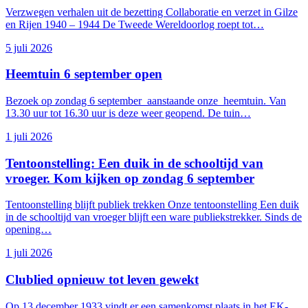
Verzwegen verhalen uit de bezetting Collaboratie en verzet in Gilze
en Rijen 1940 – 1944 De Tweede Wereldoorlog roept tot…
5 juli 2026
Heemtuin 6 september open
Tentoonstellingen
Bezoek op zondag 6 september aanstaande onze heemtuin. Van
13.30 uur tot 16.30 uur is deze weer geopend. De tuin…
1 juli 2026
Tentoonstelling: Een duik in de schooltijd van
vroeger. Kom kijken op zondag 6 september
Tentoonstelling blijft publiek trekken Onze tentoonstelling Een duik
in de schooltijd van vroeger blijft een ware publiekstrekker. Sinds de
opening…
Tweede Wereldoorlog
1 juli 2026
Clublied opnieuw tot leven gewekt
Op 13 december 1933 vindt er een samenkomst plaats in het EK-