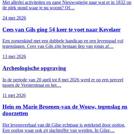
Met allerlei activiteiten en zang Nieuwsgierig naar wat er in 1832 op
de plek stond waar je nu woont? Of…
24 mei 2026
Cees van Gils ging 54 keer te voet naar Kevelaer
Een zorgenkind met een dubbele handicap en een levenspad vol
tegenslagen. Cees van Gils zijn bestaan liep van jongs af…
13 mei 2026
Webshop
Archeologische opgraving
In de periode van 20 april tot 8 mei 2026 werd er op een perceel
tussen de Versterstraat en het…
11 mei 2026
Hein en Marie Broenen-van de Wouw, tegenslag en
doorzetten
Het levensverhaal van dit Gilse echtpaar is getekend door oorlog.
Een oorlog waar ook zij slachtoffer van werden. In Gilze…