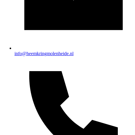
info@heemkringmolenheide.nl