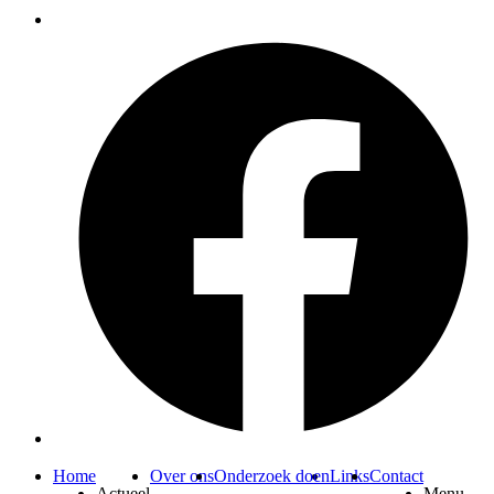
Home
Over ons
Onderzoek doen
Links
Contact
Actueel
Menu