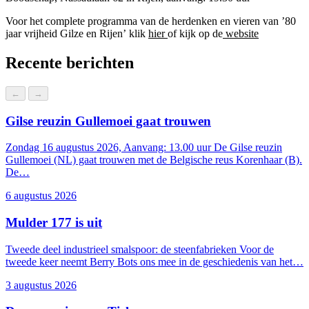
Voor het complete programma van de herdenken en vieren van
’80
jaar vrijheid Gilze en Rijen’
klik
hier
of kijk op de
website
Recente berichten
Tentoonstellingen
←
→
Gilse reuzin Gullemoei gaat trouwen
Zondag 16 augustus 2026, Aanvang: 13.00 uur De Gilse reuzin
Gullemoei (NL) gaat trouwen met de Belgische reus Korenhaar (B).
De…
6 augustus 2026
Mulder 177 is uit
Tweede deel industrieel smalspoor: de steenfabrieken Voor de
Tweede Wereldoorlog
tweede keer neemt Berry Bots ons mee in de geschiedenis van het…
3 augustus 2026