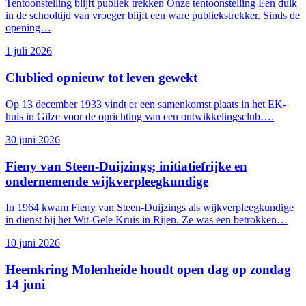
Tentoonstelling blijft publiek trekken Onze tentoonstelling Een duik
in de schooltijd van vroeger blijft een ware publiekstrekker. Sinds de
opening…
1 juli 2026
Clublied opnieuw tot leven gewekt
Op 13 december 1933 vindt er een samenkomst plaats in het EK-
huis in Gilze voor de oprichting van een ontwikkelingsclub….
Canon
30 juni 2026
Fieny van Steen-Duijzings; initiatiefrijke en
ondernemende wijkverpleegkundige
In 1964 kwam Fieny van Steen-Duijzings als wijkverpleegkundige
in dienst bij het Wit-Gele Kruis in Rijen. Ze was een betrokken…
10 juni 2026
Heemkring Molenheide houdt open dag op zondag
14 juni
Educatie