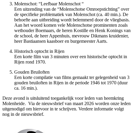
Molenschot: “Leefbaar Molenschot “
Een uitzending van de “Molenschotse Omroepstichting” over
de specifieke problematiek van Molenschot (ca. 40 min.). De
behoefte aan uitbreiding wordt belemmerd door de vliegbasis.
Aan het woord komen vele Molenschotse prominenten zoals
wethouder Boemaars, de heren Kostille en Henk Konings van
nstellingen
de school, de heer Appenhuis, mevrouw Dikmans kruidenier,
heer Bastiaansen kaasboer en burgemeester Aarts.
Historisch optocht in Rijen
Een korte film van 3 minuten over een historische optocht in
Rijen rond 1970.
Gouden Bruiloften
Een korte compilatie van films gemaakt ter gelegenheid van 3
gouden bruiloften in Rijen in de periode 1946 tot 1970 (duur
ca. 16 min.).
Deze avond is uitsluitend toegankelijk voor leden van heemkring
Molenheide. Via de nieuwsbrief van maart 2026 worden onze leden
 Wereldoorlog
uitgenodigd om hiervoor in te schrijven. Verdere informatie volgt
nog in de nieuwsbrief.