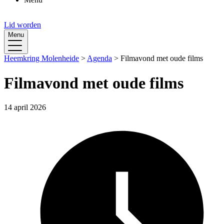
Lid worden
Menu
Heemkring Molenheide
>
Agenda
>
Filmavond met oude films
Filmavond met oude films
14 april 2026
 en archiefbank