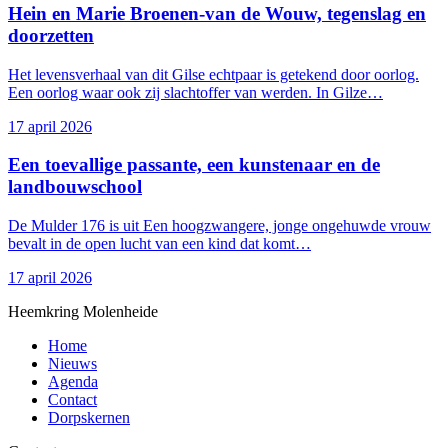
Hein en Marie Broenen-van de Wouw, tegenslag en
Bezienswaardigheden
doorzetten
Het levensverhaal van dit Gilse echtpaar is getekend door oorlog.
Een oorlog waar ook zij slachtoffer van werden. In Gilze…
17 april 2026
Een toevallige passante, een kunstenaar en de
landbouwschool
De Mulder 176 is uit Een hoogzwangere, jonge ongehuwde vrouw
bevalt in de open lucht van een kind dat komt…
17 april 2026
Heemkring Molenheide
Home
Nieuws
Agenda
Contact
Dorpskernen