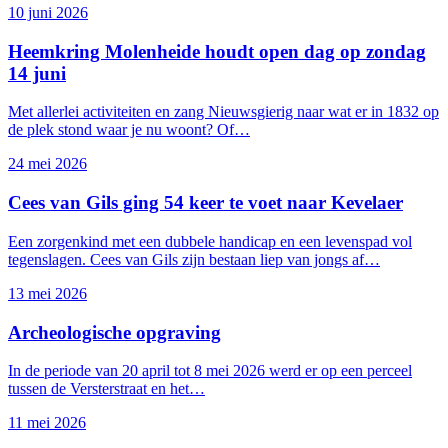
10 juni 2026
Heemkring Molenheide houdt open dag op zondag
14 juni
Met allerlei activiteiten en zang Nieuwsgierig naar wat er in 1832 op
de plek stond waar je nu woont? Of…
24 mei 2026
Cees van Gils ging 54 keer te voet naar Kevelaer
Webshop
Een zorgenkind met een dubbele handicap en een levenspad vol
tegenslagen. Cees van Gils zijn bestaan liep van jongs af…
13 mei 2026
Archeologische opgraving
In de periode van 20 april tot 8 mei 2026 werd er op een perceel
tussen de Versterstraat en het…
11 mei 2026