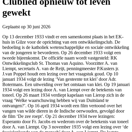
Clublied opnieuw tot leven
gewekt
Geplaatst op 30 juni 2026
Op 13 december 1933 vindt er een samenkomst plaats in het EK-
huis in Gilze voor de oprichting van een ontwikkelingsclub. De
bedoeling is de katholiek wetenschappelijke en sociale ontwikkeling
van de jongeren te bevorderen. Op 26 december 1933 volgt een
tweede bijeenkomst. De officiële naam wordt vastgesteld: RK
Ontwikkelingsclub St. Thomas van Aquino. Voorzitter A. van
Liempt, secretaris A. van de Reijt, penningmeester P.Kusters jr.
J.van Poppel houdt een lezing over het vraagstuk goud. Op 10
januari 1934 volgt de lezing ‘Van gesteente tot klei’ door Adr.
Botermans. Een uitweiding over het ontstaan van klei. Op 19 januari
1934 volgt een lezing door A. van Liempt over de betekenis van
Tijdmachine
toneel. Op 26 maart 1934 verdiept kapelaan van Lierop zich in de
vraag ‘Welke waarschuwing hebben wij van Duitsland te
ontvangen?’. Op 16 april 1934 wordt een film vertoond over het
vangen van wilde dieren in de Indische oerwouden, gevolgd door
de film ‘De zee roept’. Op 21 december 1934 twee lezingen:
Esperanto door Fr. Jacobs en wederom over de betekenis van toneel
door A. van Liempt. Op 3 november 1935 volgt een lezing over ‘de