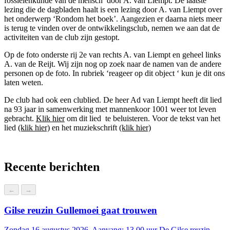
fossielenkunde van de mensch’ door A. van Liempt. De laatste
lezing die de dagbladen haalt is een lezing door A. van Liempt over
het onderwerp ‘Rondom het boek’. Aangezien er daarna niets meer
is terug te vinden over de ontwikkelingsclub, nemen we aan dat de
activiteiten van de club zijn gestopt.
Op de foto onderste rij 2e van rechts A. van Liempt en geheel links
Tentoonstellingen
A. van de Reijt. Wij zijn nog op zoek naar de namen van de andere
personen op de foto. In rubriek ‘reageer op dit object ‘ kun je dit ons
laten weten.
De club had ook een clublied. De heer Ad van Liempt heeft dit lied
na 93 jaar in samenwerking met mannenkoor 1001 weer tot leven
gebracht.
Klik hier
om dit lied te beluisteren. Voor de tekst van het
lied
(klik hier)
en het muziekschrift
(klik hier)
Recente berichten
Tweede Wereldoorlog
←
→
Gilse reuzin Gullemoei gaat trouwen
Zondag 16 augustus 2026, Aanvang: 13.00 uur De Gilse reuzin