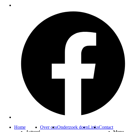
Home
Over ons
Onderzoek doen
Links
Contact
Actueel
Menu