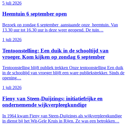
5 juli 2026
Heemtuin 6 september open
Bezoek op zondag 6 september aanstaande onze heemtuin. Van
13.30 uur tot 16.30 uur is deze weer geopend. De tuin…
1 juli 2026
Tentoonstelling: Een duik in de schooltijd van
Canon
vroeger. Kom kijken op zondag 6 september
Tentoonstelling blijft publiek trekken Onze tentoonstelling Een duik
in de schooltijd van vroeger blijft een ware publiekstrekker. Sinds de
opening…
1 juli 2026
Fieny van Steen-Duijzings; initiatiefrijke en
ondernemende wijkverpleegkundige
In 1964 kwam Fieny van Steen-Duijzings als wijkverpleegkundige
Educatie
in dienst bij het Wit-Gele Kruis in Rijen. Ze was een betrokken…