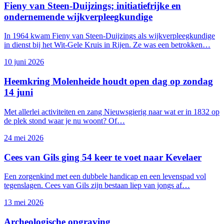
Fieny van Steen-Duijzings; initiatiefrijke en
ondernemende wijkverpleegkundige
In 1964 kwam Fieny van Steen-Duijzings als wijkverpleegkundige
in dienst bij het Wit-Gele Kruis in Rijen. Ze was een betrokken…
10 juni 2026
Heemkring Molenheide houdt open dag op zondag
14 juni
op
Met allerlei activiteiten en zang Nieuwsgierig naar wat er in 1832 op
de plek stond waar je nu woont? Of…
24 mei 2026
Cees van Gils ging 54 keer te voet naar Kevelaer
Een zorgenkind met een dubbele handicap en een levenspad vol
tegenslagen. Cees van Gils zijn bestaan liep van jongs af…
13 mei 2026
Archeologische opgraving