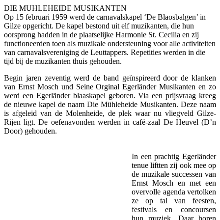
DIE MUHLEHEIDE MUSIKANTEN
Op 15 februari 1959 werd de carnavalskapel ‘De Blaosbalgen’ in
Gilze opgericht. De kapel bestond uit elf muzikanten, die hun
oorsprong hadden in de plaatselijke Harmonie St. Cecilia en zij
functioneerden toen als muzikale ondersteuning voor alle activiteiten
van carnavalsvereniging de Leuttappers. Repetities werden in die
tijd bij de muzikanten thuis gehouden.
Begin jaren zeventig werd de band geïnspireerd door de klanken
van Ernst Mosch und Seine Orginal Egerländer Musikanten en zo
werd een Egerländer blaaskapel geboren. Via een prijsvraag kreeg
de nieuwe kapel de naam Die Mühleheide Musikanten. Deze naam
is afgeleid van de Molenheide, de plek waar nu vliegveld Gilze-
Rijen ligt. De oefenavonden werden in café-zaal De Heuvel (D’n
Door) gehouden.
In een prachtig Egerländer
chine
tenue liftten zij ook mee op
de muzikale successen van
Ernst Mosch en met een
overvolle agenda vertolken
ze op tal van feesten,
festivals en concoursen
hun muziek. Daar horen