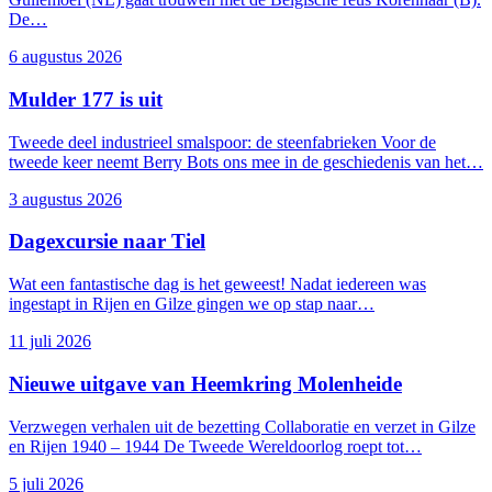
De…
6 augustus 2026
Mulder 177 is uit
Tweede deel industrieel smalspoor: de steenfabrieken Voor de
tweede keer neemt Berry Bots ons mee in de geschiedenis van het…
Rijen
3 augustus 2026
Dagexcursie naar Tiel
Wat een fantastische dag is het geweest! Nadat iedereen was
ingestapt in Rijen en Gilze gingen we op stap naar…
11 juli 2026
Nieuwe uitgave van Heemkring Molenheide
Verzwegen verhalen uit de bezetting Collaboratie en verzet in Gilze
en Rijen 1940 – 1944 De Tweede Wereldoorlog roept tot…
5 juli 2026