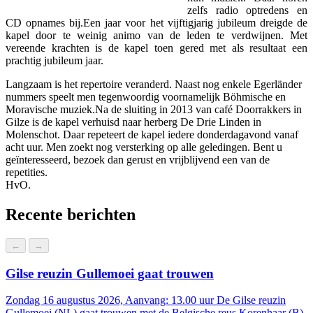
zelfs radio optredens en
CD opnames bij.Een jaar voor het vijftigjarig jubileum dreigde de
kapel door te weinig animo van de leden te verdwijnen. Met
vereende krachten is de kapel toen gered met als resultaat een
prachtig jubileum jaar.
nstellingen
Langzaam is het repertoire veranderd. Naast nog enkele Egerländer
nummers speelt men tegenwoordig voornamelijk Böhmische en
Moravische muziek.Na de sluiting in 2013 van café Doorrakkers in
Gilze is de kapel verhuisd naar herberg De Drie Linden in
Molenschot. Daar repeteert de kapel iedere donderdagavond vanaf
acht uur. Men zoekt nog versterking op alle geledingen. Bent u
geïnteresseerd, bezoek dan gerust en vrijblijvend een van de
repetities.
HvO.
Recente berichten
←
→
 Wereldoorlog
Gilse reuzin Gullemoei gaat trouwen
Zondag 16 augustus 2026, Aanvang: 13.00 uur De Gilse reuzin
Gullemoei (NL) gaat trouwen met de Belgische reus Korenhaar (B).