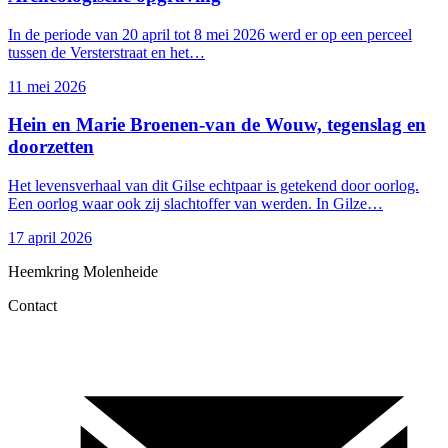
swaardigheden
In de periode van 20 april tot 8 mei 2026 werd er op een perceel
tussen de Versterstraat en het…
11 mei 2026
Hein en Marie Broenen-van de Wouw, tegenslag en
doorzetten
Het levensverhaal van dit Gilse echtpaar is getekend door oorlog.
Een oorlog waar ook zij slachtoffer van werden. In Gilze…
17 april 2026
Heemkring Molenheide
Contact