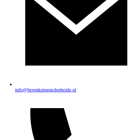
info@heemkringmolenheide.nl